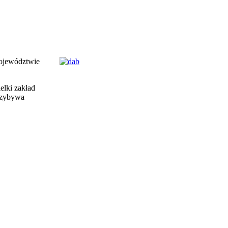
województwie
elki zakład
przybywa