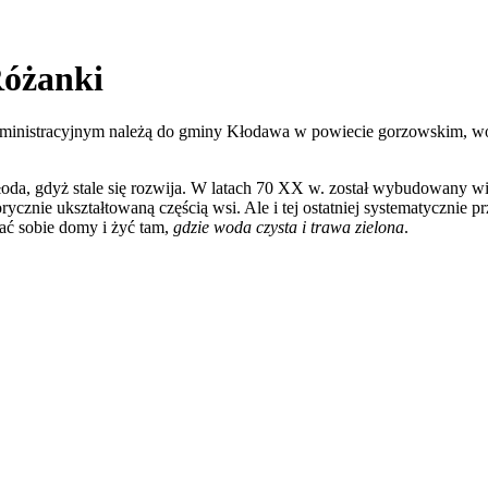
Różanki
administracyjnym należą do gminy Kłodawa w powiecie gorzowskim, 
łoda, gdyż stale się rozwija. W latach 70 XX w. został wybudowany wi
cznie ukształtowaną częścią wsi. Ale i tej ostatniej systematycznie 
ć sobie domy i żyć tam,
gdzie woda czysta i trawa zielona
.