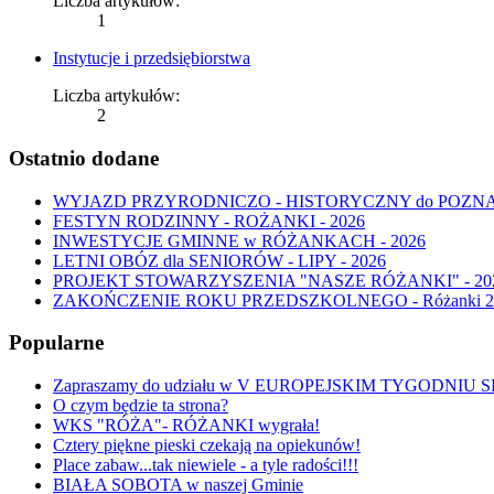
Liczba artykułów:
1
Instytucje i przedsiębiorstwa
Liczba artykułów:
2
Ostatnio dodane
WYJAZD PRZYRODNICZO - HISTORYCZNY do POZNANIA 
FESTYN RODZINNY - ROŻANKI - 2026
INWESTYCJE GMINNE w RÓŻANKACH - 2026
LETNI OBÓZ dla SENIORÓW - LIPY - 2026
PROJEKT STOWARZYSZENIA "NASZE RÓŻANKI" - 20
ZAKOŃCZENIE ROKU PRZEDSZKOLNEGO - Różanki 2
Popularne
Zapraszamy do udziału w V EUROPEJSKIM TYGODNI
O czym będzie ta strona?
WKS "RÓŻA"- RÓŻANKI wygrała!
Cztery piękne pieski czekają na opiekunów!
Place zabaw...tak niewiele - a tyle radości!!!
BIAŁA SOBOTA w naszej Gminie