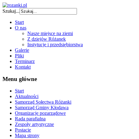
Szukaj...
Start
O nas
Nasze miejsce na ziemi
Z dziejów Różanek
Instytucje i przedsiębiorstwa
Galerie
Pliki
Terminarz
Kontakt
Menu główne
Start
Aktualności
Samorząd Sołectwa Różanki
Samorząd Gminy Kłodawa
Organizacje pozarządowe
Rada parafialna
Zespoły artystyczne
Postacie
Mapa strony