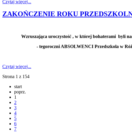
Czytaj więcej...
ZAKOŃCZENIE ROKU PRZEDSZKOLNEG
Wzruszająca uroczystość , w której bohaterami by
- tegoroczni ABSOLWENCI Przedszkola w Róża
Czytaj więcej...
Strona 1 z 154
start
poprz.
1
2
3
4
5
6
7