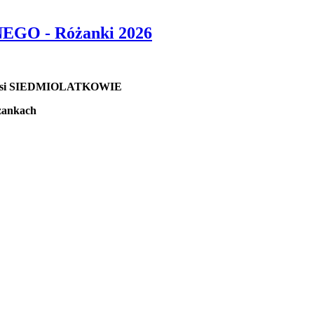
O - Różanki 2026
li nasi SIEDMIOLATKOWIE
nkach