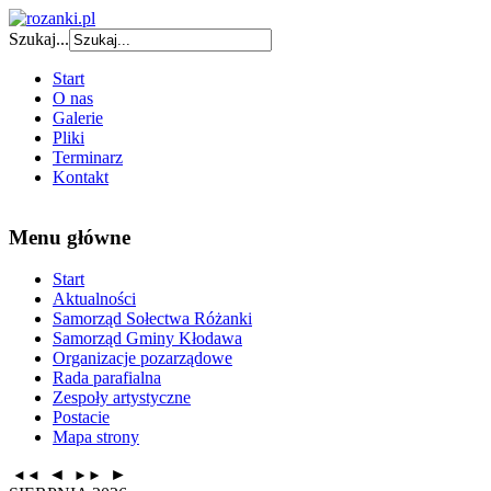
Szukaj...
Start
O nas
Galerie
Pliki
Terminarz
Kontakt
Menu główne
Start
Aktualności
Samorząd Sołectwa Różanki
Samorząd Gminy Kłodawa
Organizacje pozarządowe
Rada parafialna
Zespoły artystyczne
Postacie
Mapa strony
◄
►
◄◄
►►