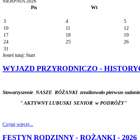
SIERPNIA 2026
Pn
Wt
3
4
5
10
11
12
17
18
19
24
25
26
31
Jesteś tutaj:
Start
WYJAZD PRZYRODNICZO - HISTORYCZN
Stowarzyszenie NASZE RÓŻANKI zrealizowało pierwsze zadanie
" AKTYWNY LUBUSKI SENIOR w PODRÓŻY"
Czytaj więcej...
FESTYN RODZINNY - ROŻANKI - 2026