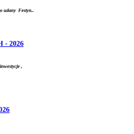
o udany Festyn..
- 2026
nwestycje ,
026