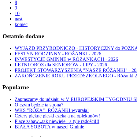
8
9
10
nast.
koniec
Ostatnio dodane
WYJAZD PRZYRODNICZO - HISTORYCZNY do POZNANIA 
FESTYN RODZINNY - ROŻANKI - 2026
INWESTYCJE GMINNE w RÓŻANKACH - 2026
LETNI OBÓZ dla SENIORÓW - LIPY - 2026
PROJEKT STOWARZYSZENIA "NASZE RÓŻANKI" - 20
ZAKOŃCZENIE ROKU PRZEDSZKOLNEGO - Różanki 2
Popularne
Zapraszamy do udziału w V EUROPEJSKIM TYGODNI
O czym będzie ta strona?
WKS "RÓŻA"- RÓŻANKI wygrała!
Cztery piękne pieski czekają na opiekunów!
Place zabaw...tak niewiele - a tyle radości!!!
BIAŁA SOBOTA w naszej Gminie