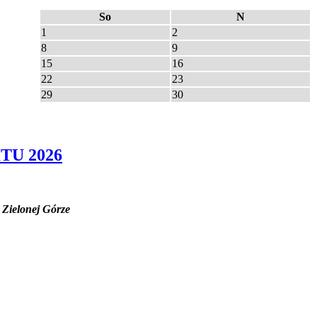
So
N
1
2
8
9
15
16
22
23
29
30
TU 2026
Zielonej Górze