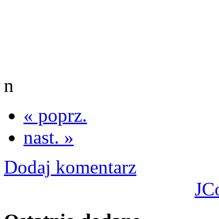
n
« poprz.
nast. »
Dodaj komentarz
JC