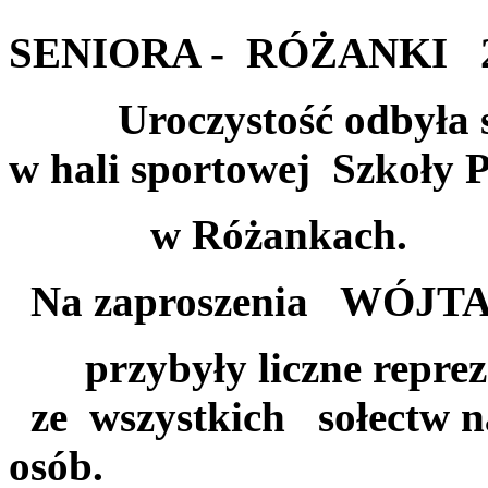
GMINNEG
SENIORA - RÓŻANKI 2
Uroczystość odbyła się 
w hali sportowej Szkoły 
w Różankach.
Na zaproszenia WÓ
przybyły liczne repr
ze wszystkich sołectw n
osób.