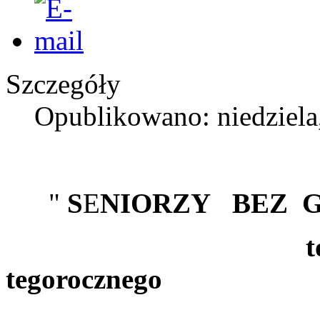
Szczegóły
Opublikowano: niedziela
"
S
E
NIORZY BEZ G
to przewod
tegorocznego