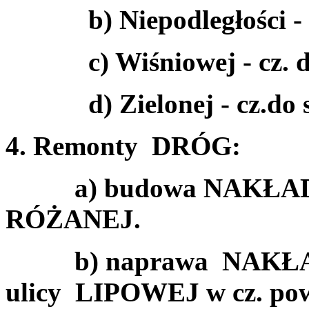
b) Niepodległości - c
c) Wiśniowej - cz. do
d) Zielonej - cz.do sk
4. Remonty DRÓG:
a) budowa NAKŁADK
RÓŻANEJ.
b) naprawa NAKŁA
ulicy LIPOWEJ w cz. pow