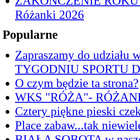
ZAKOŃCZENIE ROKU
Różanki 2026
Popularne
Zapraszamy do udział
TYGODNIU SPORTU 
O czym będzie ta strona?
WKS "RÓŻA"- RÓŻANKI
Cztery piękne pieski cze
Place zabaw...tak niewiele
BIAŁA SOBOTA w nasze