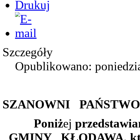
Szczegóły
Opublikowano: poniedzia
SZANOWNI PAŃSTWO,
Poniż
ej
przedstawi
GMINY KŁODAWA, któ