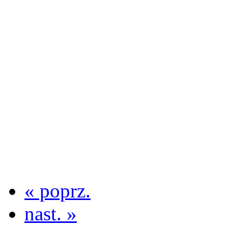
« poprz.
nast. »