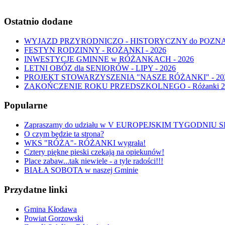
Ostatnio dodane
WYJAZD PRZYRODNICZO - HISTORYCZNY do POZNANIA 
FESTYN RODZINNY - ROŻANKI - 2026
INWESTYCJE GMINNE w RÓŻANKACH - 2026
LETNI OBÓZ dla SENIORÓW - LIPY - 2026
PROJEKT STOWARZYSZENIA "NASZE RÓŻANKI" - 20
ZAKOŃCZENIE ROKU PRZEDSZKOLNEGO - Różanki 2
Popularne
Zapraszamy do udziału w V EUROPEJSKIM TYGODNI
O czym będzie ta strona?
WKS "RÓŻA"- RÓŻANKI wygrała!
Cztery piękne pieski czekają na opiekunów!
Place zabaw...tak niewiele - a tyle radości!!!
BIAŁA SOBOTA w naszej Gminie
Przydatne linki
Gmina Kłodawa
Powiat Gorzowski