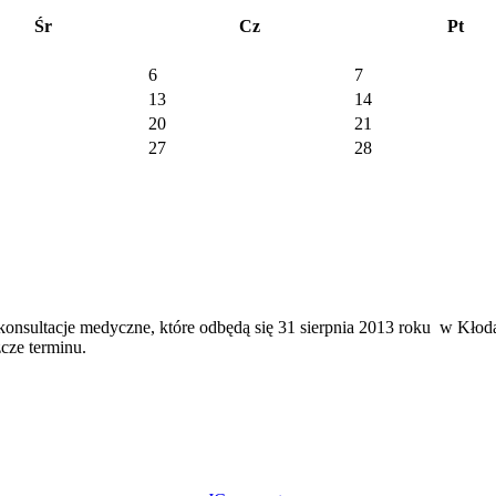
Śr
Cz
Pt
6
7
13
14
20
21
27
28
onsultacje medyczne, które odbędą się 31 sierpnia 2013 roku w Kło
ze terminu.