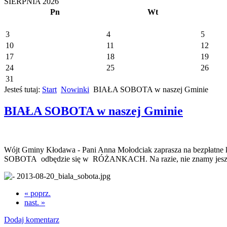
SIERPNIA 2026
Pn
Wt
3
4
5
10
11
12
17
18
19
24
25
26
31
Jesteś tutaj:
Start
Nowinki
BIAŁA SOBOTA w naszej Gminie
BIAŁA SOBOTA w naszej Gminie
Wójt Gminy Kłodawa - Pani Anna Mołodciak zaprasza na bezpłatne k
SOBOTA odbędzie się w RÓŻANKACH. Na razie, nie znamy jeszc
« poprz.
nast. »
Dodaj komentarz