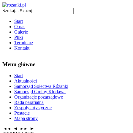
Szukaj...
Start
O nas
Galerie
Pliki
Terminarz
Kontakt
Menu główne
Start
Aktualności
Samorząd Sołectwa Różanki
Samorząd Gminy Kłodawa
Organizacje pozarządowe
Rada parafialna
Zespoły artystyczne
Postacie
Mapa strony
◄
►
◄◄
►►