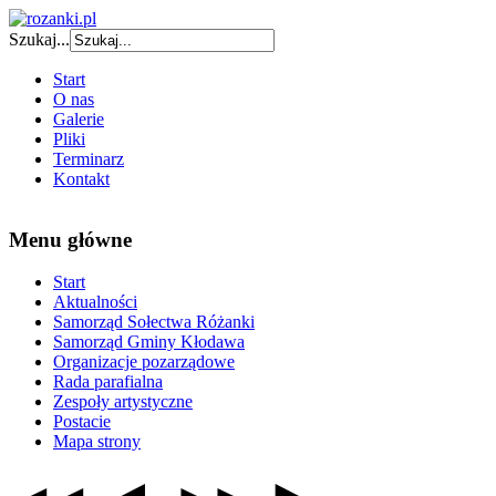
Szukaj...
Start
O nas
Galerie
Pliki
Terminarz
Kontakt
Menu główne
Start
Aktualności
Samorząd Sołectwa Różanki
Samorząd Gminy Kłodawa
Organizacje pozarządowe
Rada parafialna
Zespoły artystyczne
Postacie
Mapa strony
◄
►