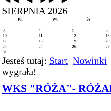
◄◄
►►
SIERPNIA 2026
Pn
Wt
Śr
3
4
5
6
10
11
12
13
17
18
19
20
24
25
26
27
31
Jesteś tutaj:
Start
Nowinki
wygrała!
WKS "RÓŻA"- RÓŻAN