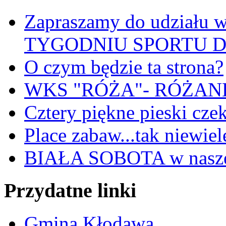
Zapraszamy do udział
TYGODNIU SPORTU 
O czym będzie ta strona?
WKS "RÓŻA"- RÓŻANKI
Cztery piękne pieski cze
Place zabaw...tak niewiele
BIAŁA SOBOTA w nasze
Przydatne linki
Gmina Kłodawa