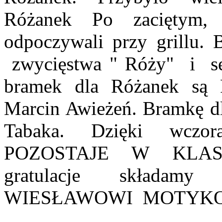
Różanek Po zaciętym,
odpoczywali przy grillu. 
zwycięstwa " Róży" i ser
bramek dla Różanek są 
Marcin Awieżeń. Bramkę dl
Tabaka. Dzięki wczor
POZOSTAJE W KLASIE
gratulacje skład
WIESŁAWOWI MOTYKO