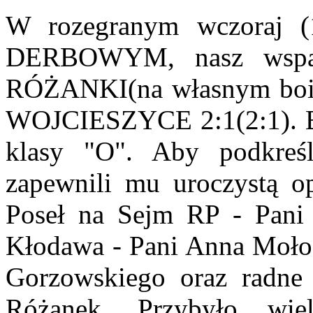
W rozegranym wczoraj
DERBOWYM, nasz wspa
RÓŻANKI(na własnym boi
WOJCIESZYCE 2:1(2:1). B
klasy "O". Aby podkreśl
zapewnili mu uroczystą o
Poseł na Sejm RP - Pani 
Kłodawa - Pani Anna Mołod
Gorzowskiego oraz radn
Różanek. Przybyło wi