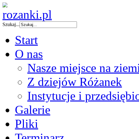
Szukaj...
Start
O nas
Nasze miejsce na ziem
Z dziejów Różanek
Instytucje i przedsiębi
Galerie
Pliki
Terminarz