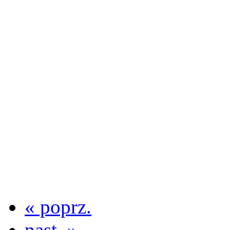
« poprz.
nast. »