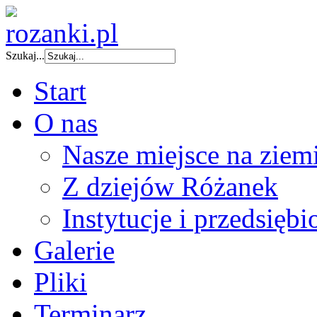
Szukaj...
Start
O nas
Nasze miejsce na ziem
Z dziejów Różanek
Instytucje i przedsiębi
Galerie
Pliki
Terminarz