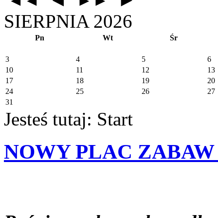
◄◄
►►
SIERPNIA 2026
Pn
Wt
Śr
3
4
5
6
10
11
12
13
17
18
19
20
24
25
26
27
31
Jesteś tutaj:
Start
NOWY PLAC ZABAW - r