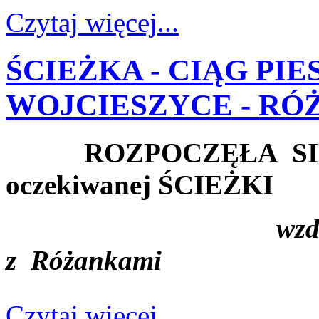
Czytaj więcej...
ŚCIEŻKA - CIĄG PI
WOJCIESZYCE - RÓ
ROZPOCZĘŁA SIĘ 
oczekiwanej ŚCIEŻKI
wzdłu
z Różankami
Czytaj więcej...