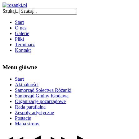
Szukaj...
Start
O nas
Galerie
Pliki
Terminarz
Kontakt
Menu główne
Start
Aktualności
Samorząd Sołectwa Różanki
Samorząd Gminy Kłodawa
Organizacje pozarządowe
Rada parafialna
Zespoły artystyczne
Postacie
Mapa strony
◄
►