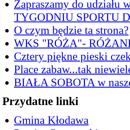
Zapraszamy do udział
TYGODNIU SPORTU 
O czym będzie ta strona?
WKS "RÓŻA"- RÓŻANKI
Cztery piękne pieski cze
Place zabaw...tak niewiele
BIAŁA SOBOTA w nasze
Przydatne linki
Gmina Kłodawa