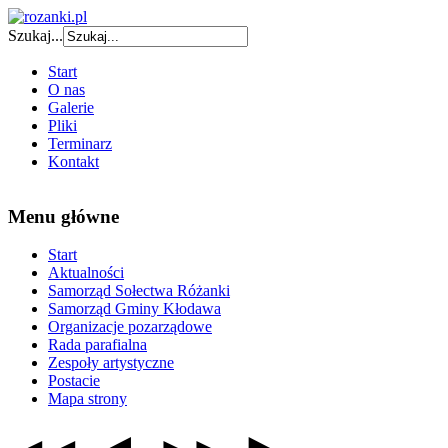
Szukaj...
Start
O nas
Galerie
Pliki
Terminarz
Kontakt
Menu główne
Start
Aktualności
Samorząd Sołectwa Różanki
Samorząd Gminy Kłodawa
Organizacje pozarządowe
Rada parafialna
Zespoły artystyczne
Postacie
Mapa strony
◄
►