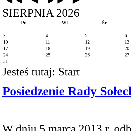
◄◄
►►
SIERPNIA 2026
Pn
Wt
Śr
3
4
5
6
10
11
12
13
17
18
19
20
24
25
26
27
31
Jesteś tutaj:
Start
Posiedzenie Rady Sołeck
W dniu 5 marca 2013 r. odb