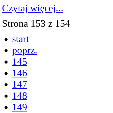
Czytaj więcej...
Strona 153 z 154
start
poprz.
145
146
147
148
149