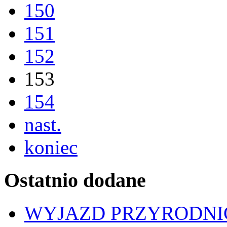
150
151
152
153
154
nast.
koniec
Ostatnio dodane
WYJAZD PRZYRODNIC